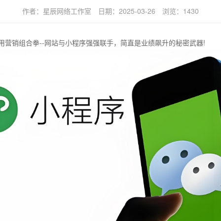
作者：
星辰网络工作室
日期：
2025-03-26
浏览：
1430
用营销组合拳--网站与小程序强强联手，简直是业绩飙升的秘密武器!