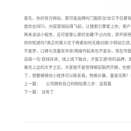
首先，你的官方网站，那可是品牌的门面担当!全它不仅要
尝优化SEO，内容营销玩得飞起，让搜索引擎爱上你，客户
再来谈谈小程序，这可是掌心里的宝藏!不占内存，即开即
但你知道吗?真正的奥义在于两者如何无缝对接!夕网站引
不是梦，口碑与流量双丰收!两操作起来也不复杂，现在市
总结一句:双线并进，线上线下融合，才是王道!你的品牌，
看完上边的文字之后，大家是不是觉得眼前豁然开朗，也想
了，想要做微信小程序可以联系我，物美价廉，童叟无欺！抓
上一篇：
公司拥有自己的网站第三步：运营篇
下一篇： 没有了